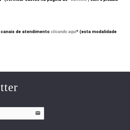
os canais de atendimento
clicando aqui
* (esta modalidade
tter
email