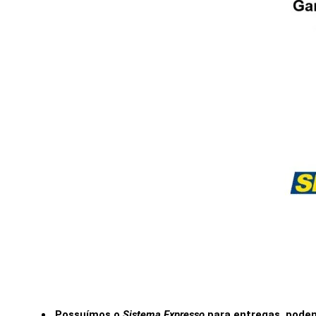
Possuímos o
Sistema Expresso
para entregas, poden