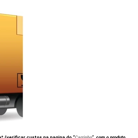
(verificar custos na pagina do “
Carrinho
“, com o produto